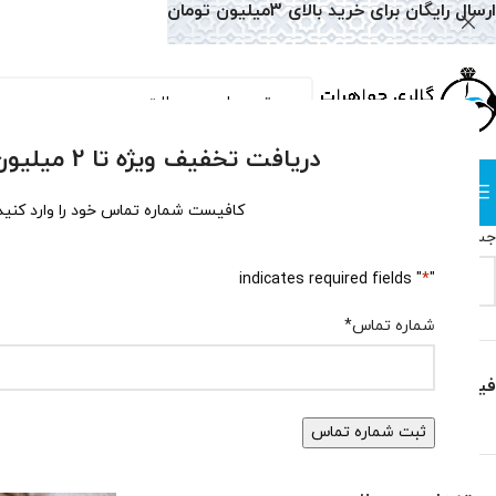
ارسال رایگان برای خرید بالای 3میلیون تومان
دریافت تخفیف ویژه تا 2 میلیون تومان!
دسته بندی
صفحه نخست
همه محصولات
وبلاگ
سوالات متداول
درباره
کافیست شماره تماس خود را وارد کنید
جستجو
خانه
فروشگاه
" indicates required fields
*
"
جستجو
حذف فیلترها
شماره تماس
*
فیلتر بر اساس قیمت