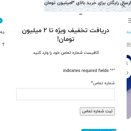
ارسال رایگان برای خرید بالای 3میلیون تومان
0
دریافت تخفیف ویژه تا 2 میلیون
خانه
دستبند
دستبند الکساندریت
نمایش یک نتیجه
تومان!
فیلتر محصولات
کافیست شماره تماس خود را وارد کنید.
" indicates required fields
*
"
شماره تماس
*
دستبند الکساندریت زنانه کد ۱۴۳۷