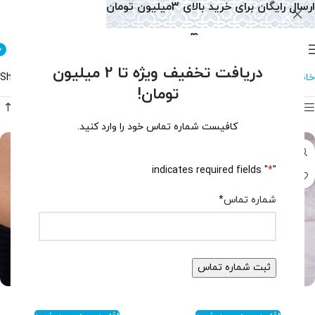
ارسال رایگان برای خرید بالای 3میلیون تومان
0
دریافت تخفیف ویژه تا 2 میلیون
خانه
دستبند
دستبند آمیتیست
Showing all 4 results
تومان!
فیلتر محصولات
کافیست شماره تماس خود را وارد کنید.
" indicates required fields
*
"
شماره تماس
*
دستبند آمیتیست زنانه کد ۱۵۱۷
دستبند آمیتیست اسپرت کد ۱۴۳۳