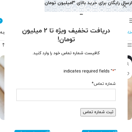
ارسال رایگان برای خرید بالای 3میلیون تومان
0
دریافت تخفیف ویژه تا 2 میلیون
خانه
انگشتر
نمایش 1–12 از 166 نتیجه
تومان!
فیلتر محصولات
کافیست شماره تماس خود را وارد کنید.
" indicates required fields
*
"
شماره تماس
*
انگشتر جواهری زنانه کد ۱۶۰۵
انگشتر عقیق کبود مردانه کد ۱۶۰۰