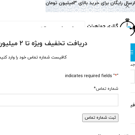
ارسال رایگان برای خرید بالای 3میلیون تومان
دریافت تخفیف ویژه تا 2 میلیون تومان!
دسته بندی
صفحه نخست
همه محصولات
وبلاگ
سوالات متداول
درباره
کافیست شماره تماس خود را وارد کنید
جستجو
خانه
گردنبند
گردن
" indicates required fields
*
"
جستجو
هیچ محصولی یاف
شماره تماس
*
فیلتر بر اساس قیمت