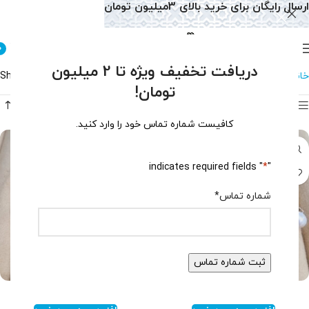
ارسال رایگان برای خرید بالای 3میلیون تومان
0
دریافت تخفیف ویژه تا 2 میلیون
خانه
دستبند
دستبند مروارید
Showing all 4 results
تومان!
فیلتر محصولات
کافیست شماره تماس خود را وارد کنید.
" indicates required fields
*
"
شماره تماس
*
دستبند مروارید اصل زنانه کد ۱۵۱۹
دستبند مروارید زنانه کد ۱۵۰۲