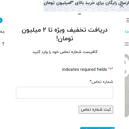
ارسال رایگان برای خرید بالای 3میلیون تومان
0
دریافت تخفیف ویژه تا 2 میلیون
خانه
گوشواره
گوشواره یاقوت
نمایش یک نتیجه
تومان!
فیلتر محصولات
کافیست شماره تماس خود را وارد کنید.
" indicates required fields
*
"
شماره تماس
*
گوشواره یاقوت سرخ کد ۱۴۲۱