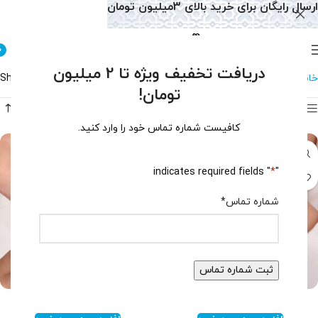
ارسال رایگان برای خرید بالای 3میلیون تومان
0
دریافت تخفیف ویژه تا 2 میلیون
خانه
دستبند
دستبند هفت چاکرا
Showing all 4 results
تومان!
فیلتر محصولات
کافیست شماره تماس خود را وارد کنید.
" indicates required fields
*
"
شماره تماس
*
دستبند هفت‌چاکرا اسپرت کد ۱۴۴۶
دستبند هفت چاکرا کد 1410