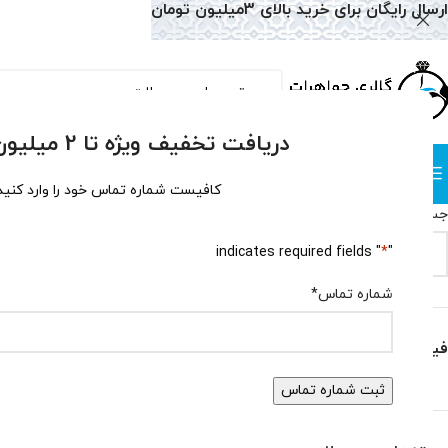
ارسال رایگان برای خرید بالای 3میلیون تومان
دریافت تخفیف ویژه تا 2 میلیون تومان!
دسته بندی
صفحه نخست
همه محصولات
وبلاگ
سوالات متداول
درباره
کافیست شماره تماس خود را وارد کنید
جستجو
خانه
گوشواره
گوش
" indicates required fields
*
"
جستجو
هیچ محصولی یاف
شماره تماس
*
فیلتر بر اساس قیمت