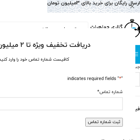
ارسال رایگان برای خرید بالای 3میلیون تومان
دریافت تخفیف ویژه تا 2 میلیون تومان!
دسته بندی
صفحه نخست
همه محصولات
وبلاگ
سوالات متداول
درباره
کافیست شماره تماس خود را وارد کنید
جستجو
خانه
دستبند
دستب
" indicates required fields
*
"
جستجو
هیچ محصولی یاف
شماره تماس
*
فیلتر بر اساس قیمت