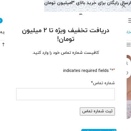
ارسال رایگان برای خرید بالای 3میلیون تومان
0
دریافت تخفیف ویژه تا 2 میلیون
خانه
سرویس و نیم ست
سرویس و نیم ست اپسیدان
نمایش یک نتیجه
تومان!
فیلتر محصولات
کافیست شماره تماس خود را وارد کنید.
" indicates required fields
*
"
شماره تماس
*
نیم ست اپسیدان اسپرت کد 1250