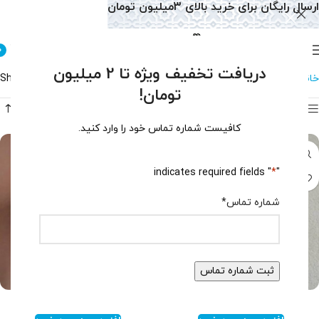
ارسال رایگان برای خرید بالای 3میلیون تومان
0
دریافت تخفیف ویژه تا 2 میلیون
خانه
گوشواره
گوشواره زمرد
Showing all 2 results
تومان!
فیلتر محصولات
کافیست شماره تماس خود را وارد کنید.
" indicates required fields
*
"
شماره تماس
*
گوشواره یاقوت کبود کد 1417
نیم ست زمرد زنانه کد 1213