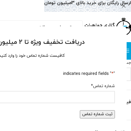
ارسال رایگان برای خرید بالای 3میلیون تومان
دریافت تخفیف ویژه تا 2 میلیون تومان!
دسته بندی
صفحه نخست
همه محصولات
وبلاگ
سوالات متداول
درباره
کافیست شماره تماس خود را وارد کنید
جستجو
خانه
دستبند
دست
" indicates required fields
*
"
جستجو
هیچ محصولی یاف
شماره تماس
*
فیلتر بر اساس قیمت