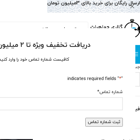
ارسال رایگان برای خرید بالای 3میلیون تومان
دریافت تخفیف ویژه تا 2 میلیون تومان!
دسته بندی
صفحه نخست
همه محصولات
وبلاگ
سوالات متداول
درباره
کافیست شماره تماس خود را وارد کنید
جستجو
خانه
دستبند
دست
" indicates required fields
*
"
جستجو
شماره تماس
*
فیلتر بر اساس قیمت