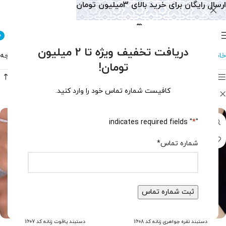
ارسال رایگان برای خرید بالای 3میلیون تومان
0
دریافت تخفیف ویژه تا 2 میلیون
خانه
فروشگاه
نمایش 1–12 از 177 نتیجه
تومان!
فیلتر محصولات
کافیست شماره تماس خود را وارد کنید.
طلاسفید
حذف فیلترها
" indicates required fields
*
"
شماره تماس
*
دستبند نقره جواهری زنانه کد 1608
دستبند یاقوت زنانه کد 1607