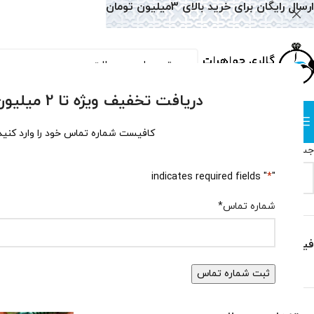
ارسال رایگان برای خرید بالای 3میلیون تومان
دریافت تخفیف ویژه تا 2 میلیون تومان!
دسته بندی
صفحه نخست
همه محصولات
وبلاگ
سوالات متداول
درباره
کافیست شماره تماس خود را وارد کنید
جستجو
خانه
فروشگاه
" indicates required fields
*
"
جستجو
حذف فیلترها
شماره تماس
*
فیلتر بر اساس قیمت