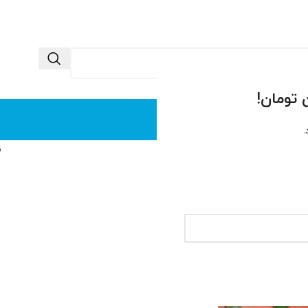
 ما
تماس با ما
.
ن
جید