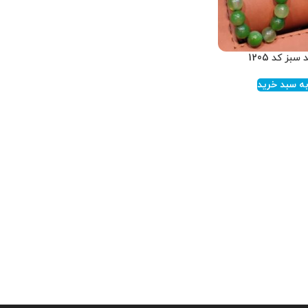
بز کد 1205
ه سبد خرید