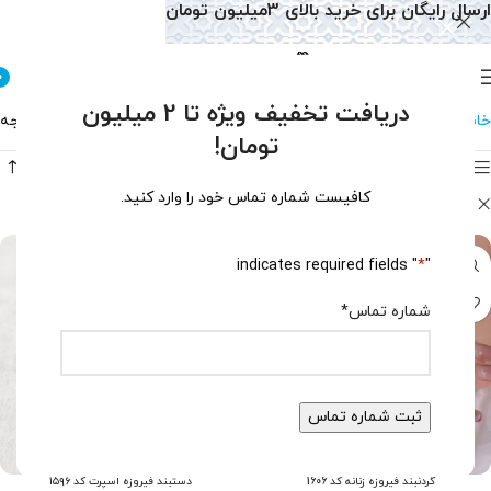
ارسال رایگان برای خرید بالای 3میلیون تومان
0
دریافت تخفیف ویژه تا 2 میلیون
خانه
فروشگاه
نمایش 1–12 از 133 نتیجه
تومان!
فیلتر محصولات
کافیست شماره تماس خود را وارد کنید.
فیروزه
حذف فیلترها
" indicates required fields
*
"
شماره تماس
*
گردنبند فیروزه زنانه کد 1606
دستبند فیروزه اسپرت کد ۱۵۹۶