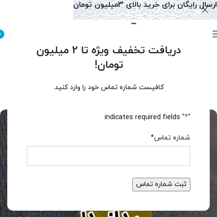
ارسال رایگان برای خرید بالای 3میلیون تومان
0
دریافت تخفیف ویژه تا 2 میلیون
دسته‌بندی نشده
تومان!
آنچه باید درباره نوشتن دعای شرف
الشمس بدانید!
کافیست شماره تماس خود را وارد کنید.
0
تولید محتوا سایت
فعال مرداد 25, 1404
" indicates required fields
*
"
شماره تماس
*