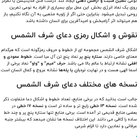
نوعی
تلقین مثبت و آرامش ذهنی
ایجاد کند. درست مثل مدیتیشن یا تمرکز
روی یک نماد انرژی بخش. این عمل برای بسیاری از افراد به نوعی تمرین
روحی تبدیل میشود. بنابراین حتی اگر از زاویه مذهبی به آن نگاه نکنیم، باز
هم میتواند اثر آرامبخش و امیدآفرین برای انسان داشته باشد.
نقوش و اشکال رمزی دعای شرف الشمس
اشکال شرف الشمس مجموعه ای از خطوط و حروف رمزگونه است که هرکدام
معنای خاصی دارند.
ستاره پنج پر
نماد پنج تن آل عبا است.
خطوط عمودی و
افقی
نشانه ارتباط با عالم بالا می باشد.
حرف “میم” و “واو”
نماد برخی از
اسما الهی هست و در نهایت
نردبان یا پله‌ها
نشانه عروج و کمال انسان است.
نسخه های مختلف دعای شرف الشمس
جالب است بدانید که در برخی منابع، تعداد خطوط و اشکال دعا متفاوت ذکر
شده است.
نسخه ۱۳ خطی
رایج تر و ساده تر است و
نسخه ۱۷ خطی
در
بعضی منابع قدیمی تر آمده است. برخی منابع تنها ستاره پنج پر و چند خط
ساده را کافی می دانند. این اختلاف نسخه ها نشان میدهد که بیشتر جنبه
عرفانی و نمادین دارد تا الزام شرعی.