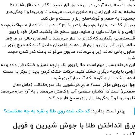
جواهرات طلا را به آرامی درون محلول قرار دهید. بگذارید حداقل
۱۵ تا ۲۰
دقیقه
بمانند. این زمان به صابون فرصت می‌دهد تا چربی‌ها و آلودگی‌های
چسبیده به سطح و گوشه‌های ریز را سست و حل کند.
پس از گذشت زمان لازم، جواهرات را خارج کنید. با استفاده از مسواک نرم، به
آرامی و با حرکات دایره‌ای ملایم، روی سطح طلا بکشید. تمرکز خود را روی
قسمت‌هایی بگذارید که کدرتر به نظر می‌رسند یا فضاهای خالی در طرح‌ها.
طلاها را زیر آب روان و ولرم قرار دهید. اطمینان حاصل کنید که هیچ اثری از
صابون باقی نماند، زیرا باقی‌مانده صابون می‌تواند باعث کدر شدن مجدد
شود.
این مرحله بسیار مهم است. طلا را روی یک پارچه تمیز و خشک قرار داده و به
آرامی با پارچه دیگری خشک کنید. حرکات خشک کردن باید از مرکز به سمت
لبه‌ها باشد تا از هرگونه لکه آب جلوگیری شود.
چرا این روش مؤثر است؟
مایع ظرفشویی یک سورفکتانت (عامل فعال
سطحی) است که کشش سطحی آب را کاهش می‌دهد و به آن اجازه می‌دهد
تا روغن‌ها و آلودگی‌ها را از روی سطح فلز جدا کند.
بهتر است بدانید:
کد حک شده روی طلا و نقره به چه معناست؟
برق انداختن طلا با جوش شیرین و فویل