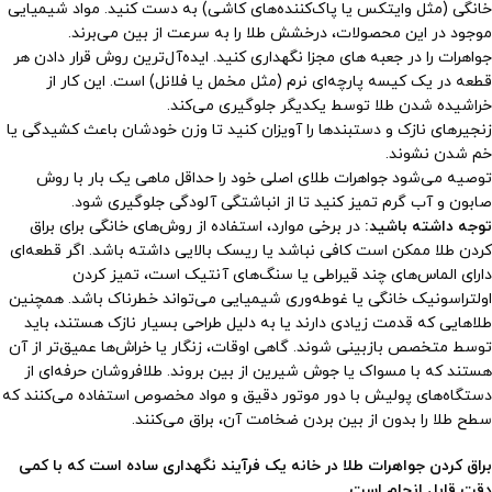
خانگی (مثل وایتکس یا پاک‌کننده‌های کاشی) به دست کنید. مواد شیمیایی
موجود در این محصولات، درخشش طلا را به سرعت از بین می‌برند.
جواهرات را در جعبه های مجزا نگهداری کنید. ایده‌آل‌ترین روش قرار دادن هر
قطعه در یک کیسه پارچه‌ای نرم (مثل مخمل یا فلانل) است. این کار از
خراشیده شدن طلا توسط یکدیگر جلوگیری می‌کند.
زنجیرهای نازک و دستبندها را آویزان کنید تا وزن خودشان باعث کشیدگی یا
خم شدن نشوند.
توصیه می‌شود جواهرات طلای اصلی خود را حداقل ماهی یک بار با روش
صابون و آب گرم تمیز کنید تا از انباشتگی آلودگی جلوگیری شود.
توجه داشته باشید:
در برخی موارد، استفاده از روش‌های خانگی برای براق
کردن طلا ممکن است کافی نباشد یا ریسک بالایی داشته باشد. اگر قطعه‌ای
دارای الماس‌های چند قیراطی یا سنگ‌های آنتیک است، تمیز کردن
اولتراسونیک خانگی یا غوطه‌وری شیمیایی می‌تواند خطرناک باشد. همچنین
طلاهایی که قدمت زیادی دارند یا به دلیل طراحی بسیار نازک هستند، باید
توسط متخصص بازبینی شوند. گاهی اوقات، زنگار یا خراش‌ها عمیق‌تر از آن
هستند که با مسواک یا جوش شیرین از بین بروند. طلافروشان حرفه‌ای از
دستگاه‌های پولیش با دور موتور دقیق و مواد مخصوص استفاده می‌کنند که
سطح طلا را بدون از بین بردن ضخامت آن، براق می‌کنند.
براق کردن جواهرات طلا در خانه یک فرآیند نگهداری ساده است که با کمی
دقت قابل انجام است.