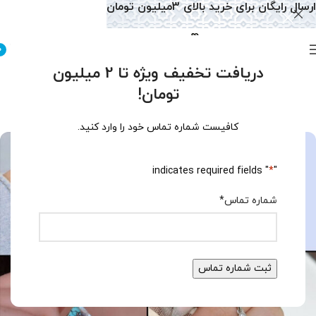
ارسال رایگان برای خرید بالای 3میلیون تومان
0
دریافت تخفیف ویژه تا 2 میلیون
دسته‌بندی نشده
تومان!
براق کردن جواهرات طلا در خانه
0
تولید محتوا سایت
فعال آبان 17, 1404
کافیست شماره تماس خود را وارد کنید.
" indicates required fields
*
"
شماره تماس
*