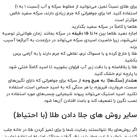
برای طلای نسبتاً تمیز، می‌توانید از مخلوط سرکه و آب (نسبت ۱ به ۱)
استفاده کنید. اما برای جواهراتی که جرم زیادی دارند، سرکه سفید خالص
مؤثرتر است.
طلاها را کاملاً در سرکه سفید بگذارید.
اجازه دهید طلاها بین
۱۰ تا ۱۵ دقیقه
در سرکه بمانند. زمان طولانی‌تر توصیه
نمی‌شود، زیرا خاصیت اسیدی سرکه می‌تواند در درازمدت به آلیاژها آسیب
بزند.
طلا را خارج کرده و با مسواک نرم، نقاطی که جرم دارند را به آرامی برس
بکشید.
طلا را بلافاصله و با دقت زیر آب فراوان بشویید تا اسید کاملاً خنثی شود.
با پارچه نرم خشک کنید.
هشدار (سنگ‌ها):
به هیچ وجه
از سرکه برای جواهراتی که دارای نگین‌های
سست، مروارید، فیروزه، یا هر سنگی که به اسید حساس است، استفاده
نکنید. اسید استیک می‌تواند پیوند شیمیایی چسب‌های مورد استفاده در
نصب نگین را تضعیف کند و باعث افتادن آن‌ها شود.
سایر روش های جلا دادن طلا (با احتیاط)
اگر روش‌های بالا نتوانستند رضایت شما را برای تمیز کردن طلا در خانه جلب
کنند، می‌توانید از این مواد با در نظر گرفتن حداکثر احتیاط استفاده نمایید: