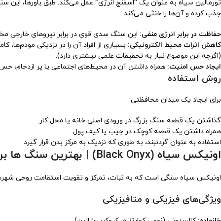
تورمالین سیاه به عنوان یک “اسفنج انرژی” عمل می‌کند. طبق باورها، این سن
جذب کرده و آن‌ها را خنثی می‌کند.
حفاظت در برابر انرژی منفی:
این سنگ سدی قوی در برابر نیروهای خارجی مخرب
کاهش اثرات محیط الکترونیکی:
بسیاری از افراد آن را در نزدیکی مودم‌ها، کا
(اگرچه این موضوع نیاز به تحقیقات علمی بیشتری دارد).
ایجاد حس امنیت:
همراه داشتن آن در محیط‌های اجتماعی یا پر ازدحام، حس پ
روش استفاده
برای ایجاد یک میدان محافظتی:
گذاشتن یک قطعه سنگ بزرگ در ورودی اصلی خانه یا محل کار.
همراه داشتن یک قطعه کوچک در جیب یا کیف پول.
استفاده به عنوان گردنبند، به طوری که نزدیک به مرکز بدن قرار گیرد.
اونیکس سیاه (Black Onyx) | بهترین سنگ ها برای دفع انرژی منفی
اونیکس سیاه سنگی است که به ثبات، تمرکز و تقویت استقامت روحی شهرت دار
ویژگی‌های فیزیکی و متافیزیکی
خانواده:
کالسدونی (نوعی کوارتز میکروکریستالین).