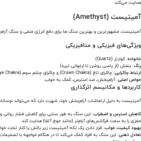
هدایت می‌کند.
آمیتیست (Amethyst)
آمیتیست، مشهورترین و بهترین سنگ ها برای دفع انرژی منفی و سنگ آرام‌ب
ویژگی‌های فیزیکی و متافیزیکی
خانواده:
کوارتز (Quartz)
رنگ:
بنفش (از یاسی روشن تا ارغوانی تیره)
ارتباط چاکرایی:
چاکرای تاج (Crown Chakra) و چاکرای چشم سوم (Third Eye Chakra).
خواص اصلی:
آرام‌بخش، ضد استرس، کمک به خواب.
کاربردها و مکانیسم اثرگذاری
آمیتیست به دلیل ارتعاشات آرام‌بخش خود، شهرت دارد که می‌تواند نوسانات
کاهش استرس و اضطراب:
این سنگ به طور سنتی برای کاهش فشار روانی و آ
مغزی را به سمت فرکانس‌های آرام‌تر (مانند موج آلفا) هدایت کند.
بهبود کیفیت خواب:
قرار دادن یک تکه آمیتیست زیر بالش یا کنار تخت خواب، 
تعادل ذهنی:
این سنگ به افراد کمک می‌کند تا در هنگام مواجهه با تصمیما