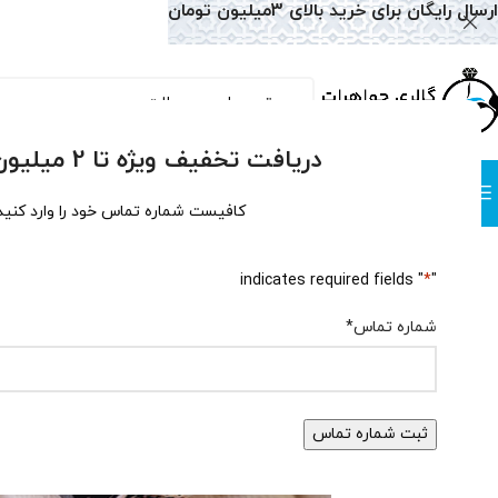
ارسال رایگان برای خرید بالای 3میلیون تومان
دریافت تخفیف ویژه تا 2 میلیون تومان!
دسته بندی
صفحه نخست
همه محصولات
وبلاگ
سوالات متداول
درباره
کافیست شماره تماس خود را وارد کنید
بهترین سنگ ها برای دفع ان
" indicates required fields
*
"
ارسال شده توسط
تول
شماره تماس
*