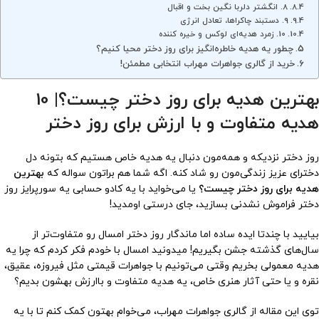
8. انگشتر دلربا نگین بخت و اقبال
9. دستبند چاکراها، تعادل انرژی
10. زمرد هدیه‌ای لوکس و خیره کننده
چطور یه هدیه خاطره‌انگیز برای روز دختر محیا کنیم؟
خرید از گالری جواهرات مهراب انتخابی مطمئن!
بهترین هدیه برای روز دختر چیست؟| 10
هدیه متفاوت و با ارزش برای روز دختر
روز دختر نزدیکه و همه‌مون دنبال یه هدیه خاص هستیم که بتونه دل
دخترای عزیز زندگی‌مون رو شاد کنه. اگه شما هم براتون سواله که
بهترین
هدیه برای روز دختر چیست؟
یا می‌خواید با یه کادو حسابی یه سورپرایز روز
دختر فراموش نشدنی بسازید، جای درستی اومدید!
بیایید با چندتا ایده ساده اما ماندگار روز دختر امسال رو متفاوت‌تر از
سال‌های گذشته جشن بگیریم! میدونید امسال با خودم فکر کردم که چرا یه
هدیه معمولی بخریم وقتی می‌تونیم با جواهرات قیمتی مثل فیروزه، عقیق،
نقره و یا حتی آثار هنری خاص، یه هدیه متفاوت و باارزش بهشون بدیم؟
توی این مقاله از گالری جواهرات مهراب، می‌خوام بهتون کمک کنم تا با یه