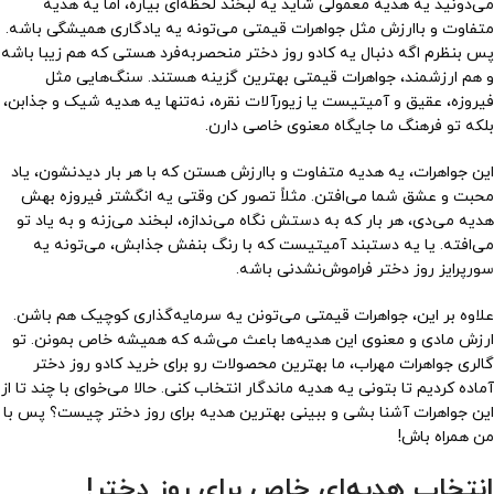
می‌دونید یه هدیه معمولی شاید یه لبخند لحظه‌ای بیاره، اما یه هدیه
متفاوت و باارزش مثل جواهرات قیمتی می‌تونه یه یادگاری همیشگی باشه.
پس بنظرم اگه دنبال یه کادو روز دختر منحصربه‌فرد هستی که هم زیبا باشه
و هم ارزشمند، جواهرات قیمتی بهترین گزینه هستند. سنگ‌هایی مثل
فیروزه، عقیق و آمیتیست یا زیورآلات نقره، نه‌تنها یه هدیه شیک و جذابن،
بلکه تو فرهنگ ما جایگاه معنوی خاصی دارن.
این جواهرات، یه هدیه متفاوت و باارزش هستن که با هر بار دیدنشون، یاد
محبت و عشق شما می‌افتن. مثلاً تصور کن وقتی یه انگشتر فیروزه بهش
هدیه می‌دی، هر بار که به دستش نگاه می‌ندازه، لبخند می‌زنه و به یاد تو
می‌افته. یا یه دستبند آمیتیست که با رنگ بنفش جذابش، می‌تونه یه
سورپرایز روز دختر فراموش‌نشدنی باشه.
علاوه بر این، جواهرات قیمتی می‌تونن یه سرمایه‌گذاری کوچیک هم باشن.
ارزش مادی و معنوی این هدیه‌ها باعث می‌شه که همیشه خاص بمونن. تو
گالری جواهرات مهراب، ما بهترین محصولات رو برای خرید کادو روز دختر
آماده کردیم تا بتونی یه هدیه ماندگار انتخاب کنی. حالا می‌خوای با چند تا از
این جواهرات آشنا بشی و ببینی بهترین هدیه برای روز دختر چیست؟ پس با
من همراه باش!
انتخاب هدیه‌ای خاص برای روز دختر!