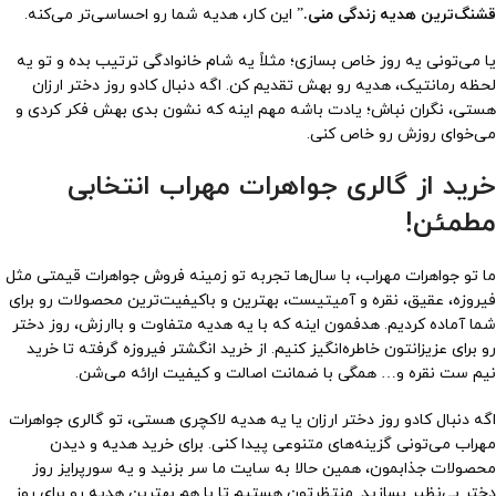
قشنگ‌ترین هدیه زندگی منی.
” این کار، هدیه شما رو احساسی‌تر می‌کنه.
یا می‌تونی یه روز خاص بسازی؛ مثلاً یه شام خانوادگی ترتیب بده و تو یه
لحظه رمانتیک، هدیه رو بهش تقدیم کن. اگه دنبال کادو روز دختر ارزان
هستی، نگران نباش؛ یادت باشه مهم اینه که نشون بدی بهش فکر کردی و
می‌خوای روزش رو خاص کنی.
خرید از گالری جواهرات مهراب انتخابی
مطمئن!
ما تو جواهرات مهراب، با سال‌ها تجربه تو زمینه فروش جواهرات قیمتی مثل
فیروزه، عقیق، نقره و آمیتیست، بهترین و باکیفیت‌ترین محصولات رو برای
شما آماده کردیم. هدفمون اینه که با یه هدیه متفاوت و باارزش، روز دختر
رو برای عزیزانتون خاطره‌انگیز کنیم. از خرید انگشتر فیروزه گرفته تا خرید
نیم ست نقره و… همگی با ضمانت اصالت و کیفیت ارائه می‌شن.
اگه دنبال کادو روز دختر ارزان یا یه هدیه لاکچری هستی، تو گالری جواهرات
مهراب می‌تونی گزینه‌های متنوعی پیدا کنی. برای خرید هدیه و دیدن
محصولات جذابمون، همین حالا به سایت ما سر بزنید و یه سورپرایز روز
دختر بی‌نظیر بسازید. منتظرتون هستیم تا با هم بهترین هدیه رو برای روز