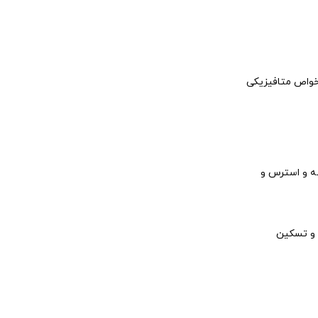
 خواص متافیزیکی
شه و استرس و
 و تسکین