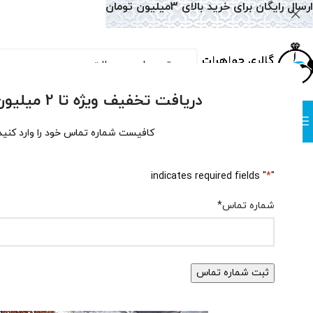
ارسال رایگان برای خرید بالای 3میلیون تومان
دریافت تخفیف ویژه تا 2 میلیون تومان!
دسته بندی
صفحه نخست
همه محصولات
وبلاگ
سوالات متداول
درباره
کافیست شماره تماس خود را وارد کنید
خواص سنگ دلربا و 10 کاربرد آن در جوا
" indicates required fields
*
"
ارسال شده توسط
تول
شماره تماس
*