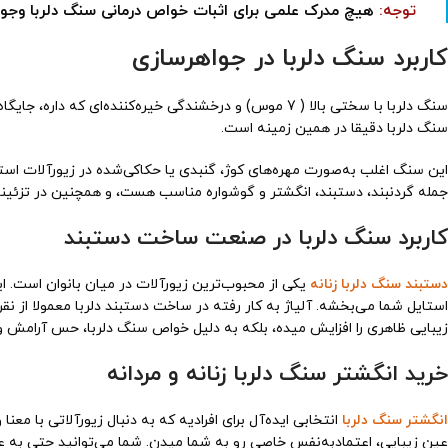
توجه:
هیچ مدرک علمی برای اثبات خواص درمانی سنگ دلربا وجود ند
کاربرد سنگ دلربا در جواهرسازی
سنگ دلربا با سختی بالا ( 7 موس) و درخشندگی خیره‌کننده‌ای
سنگ دلربا دقیقا در همین زمینه است.
این سنگ اغلب به‌صورت مهره‌های کوژ، گنبدی یا حکاکی‌شده در زیورآلات استفاد
جمله گردنبند، دستبند، انگشتر و گوشواره مناسب هست، و همچنین در تزئینات
کاربرد سنگ دلربا در صنعت ساخت دستبند
دستبند سنگ دلربا زنانه
یکی از محبوب‌ترین زیورآلات در میان بانوان است. ا
استایل شما می‌بخشه. آلیاژ به کار رفته در ساخت دستبند دلربا معمولا از نق
زیبایی ظاهری را افزایش میده، بلکه به دلیل خواص سنگ دلربا، حس آرامش و
خرید انگشتر سنگ دلربا زنانه و مردانه
انگشتر سنگ دلربا
انتخابی ایده‌آل برای افرادیه که به دنبال زیورآلاتی با معن
عین زیبایی، اعتمادبه‌نفس خاصی رو به شما میدن. شما می‌توانید حتی به عن