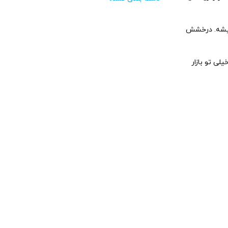
 میشه. درخشش
ی تو بازار