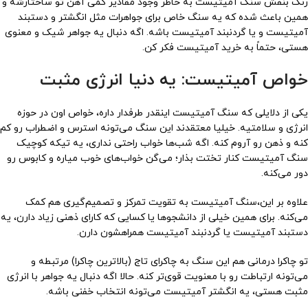
رنگ بنفش سنگ آمیتیست به خاطر وجود مقادیر کمی آهن تو ساختارشه و
همین باعث شده که یه سنگ خاص برای جواهرات مثل انگشتر و دستبند
آمیتیست و یا گردنبند آمیتیست باشه. اگه دنبال یه جواهر شیک و معنوی
هستی، حتماً به خرید آمیتیست فکر کن.
خواص آمیتیست: یه دنیا انرژی مثبت
یکی از دلایلی که سنگ آمیتیست اینقدر طرفدار داره، خواص اون در حوزه
انرژی و سلامتیه. خیلیا معتقدند این سنگ می‌تونه استرس و اضطراب رو کم
کنه و ذهن رو آروم کنه. اگه شب‌ها خواب راحتی نداری، یه تیکه کوچیک
سنگ آمیتیست کنار تختت بذار؛ می‌گن خواب‌های خوب میاره و کابوس رو
دور می‌کنه.
علاوه بر این،سنگ آمیتیست به تقویت تمرکز و تصمیم‌گیری هم کمک
می‌کنه. برای همین خیلی از دانشجوها یا کسایی که کارای ذهنی زیاد دارن، یه
دستبند آمیتیست یا گردنبند آمیتیست همراهشون دارن.
تو چاکرا درمانی هم این سنگ به چاکرای تاج (بالاترین چاکرا) مرتبطه و
می‌تونه ارتباطت رو با معنویت قوی‌تر کنه. حالا اگه دنبال یه جواهر با انرژی
مثبت هستی، یه انگشتر آمیتیست می‌تونه انتخاب خفنی باشه.