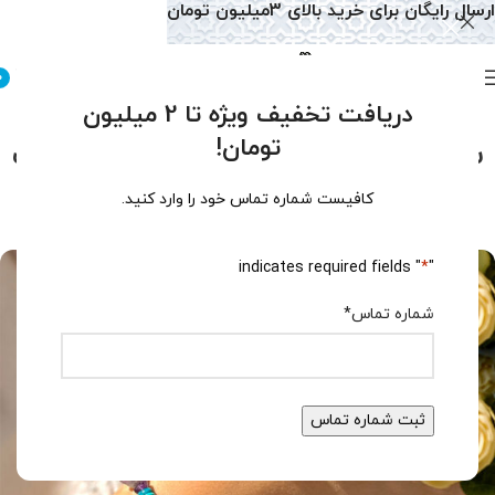
ارسال رایگان برای خرید بالای 3میلیون تومان
0
دریافت تخفیف ویژه تا 2 میلیون
دسته‌بندی نشده
تومان!
سنگ آمیتیست چیست؟ 7 حقیقت
باورنکردنی درباره این جواهر بنفش!
کافیست شماره تماس خود را وارد کنید.
0
تولید محتوا سایت
فعال اردیبهشت 18, 1404
" indicates required fields
*
"
شماره تماس
*