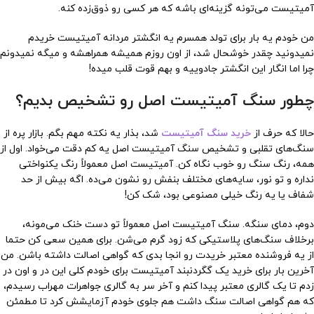
آمیتیست می‌تونه گزینه‌ای باشه که هر کسی رو ذوق‌زده کنه.
من خودم یه بار برای تولد همسرم یه انگشتر مردانه آمیتیست خریدم
نمیدونید چقدر خوشحال شد، از اون روزم همیشه همراهشه و میگه نمیدونم
چرا اما انگار این انگشتر جادوییه و بهم قوت قلب میده!
چطور سنگ آمیتیست اصل رو تشخیص بدیم؟
حالا که حرف از
خرید سنگ آمیتیست
شد، بذار یه نکته مهم بگم. بازار پره از
سنگ‌های تقلبی و تشخیص سنگ آمیتیست اصل یه کم دقت می‌خواد. اول از
همه، رنگ سنگ رو خوب نگاه کن. آمیتیست اصل معمولاً رنگ یکنواختی
نداره و تو نور، سایه‌های مختلف بنفش رو نشون می‌ده. اگه بیش از حد
شفاف یا یه رنگ خیلی مصنوعی بود، شک کن!
دوم، دمای سنگه. سنگ آمیتیست اصل معمولاً تو دست خنک می‌مونه،
برخلاف سنگ‌های پلاستیکی که زود گرم می‌شن. برای همین سعی کن حتما
از یه فروشنده معتبر خریدت رو انجا بدی که گواهی اصالت داشته باشن. من
آخرین بار برای خرید یک گگردنبند آمیتیست برای خودم کلی این در و اون در
زدم تا یک گالری معتبر پیدا کنم و آخر سر به گالری جواهرات مهراب رسیدم،
که هم گواهی اصالت سنگ داشت هم جلوی خودم آزمایشش کرد تا مطمئن