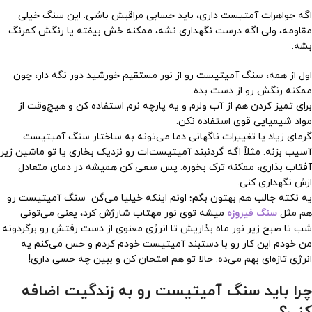
اگه جواهرات آمتیست داری، باید حسابی مراقبش باشی. این سنگ خیلی
مقاومه، ولی اگه درست نگهداری نشه، ممکنه خش بیفته یا رنگش کمرنگ
بشه.
اول از همه، سنگ آمیتیست رو از نور مستقیم خورشید دور نگه دار، چون
ممکنه رنگش رو از دست بده.
برای تمیز کردن هم از آب ولرم و یه پارچه نرم استفاده کن و هیچ‌وقت از
مواد شیمیایی قوی استفاده نکن.
گرمای زیاد یا تغییرات ناگهانی دما می‌تونه به ساختار سنگ آمیتیست
آسیب بزنه. مثلاً اگه گردنبند آمیتیست‌ات رو نزدیک بخاری یا تو ماشین زیر
آفتاب بذاری، ممکنه ترک بخوره. پس سعی کن همیشه در دمای متعادل
ازش نگهداری کنی.
یه نکته جالب هم بهتون بگم؛ اونم اینکه خیلیا می‌گن سنگ آمیتیست رو
هم مثل
سنگ فیروزه
میشه توی نور مهتاب شارژش کرد، یعنی می‌تونی
شب تا صبح زیر نور ماه بذاریش تا انرژی معنوی از دست رفتش رو برگردونه.
من خودم این کار رو با دستبند آمیتیست خودم کردم و حس می‌کنم یه
انرژی تازه‌ای بهم می‌ده. حالا تو هم امتحان کن و ببین چه حسی داری!
چرا باید سنگ آمیتیست رو به زندگیت اضافه