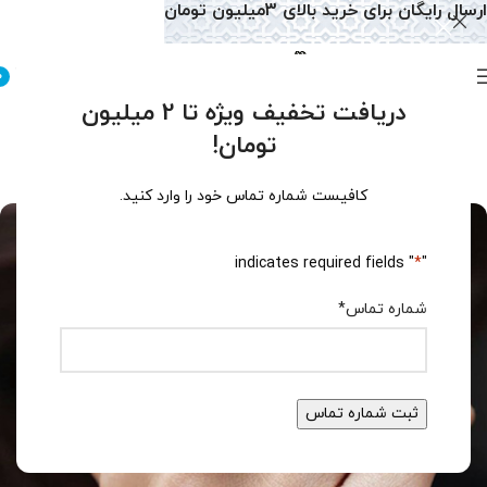
ارسال رایگان برای خرید بالای 3میلیون تومان
0
دریافت تخفیف ویژه تا 2 میلیون
دسته‌بندی نشده
تومان!
نحوه نگهداری از جواهرات فیروزه
1
admin
فعال آذر 14, 1403
کافیست شماره تماس خود را وارد کنید.
" indicates required fields
*
"
شماره تماس
*