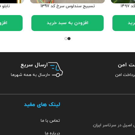
۱۴
تسبیح سندلوس سرخ کد 1397
تابلو ف
رید
افزودن به سبد خرید
افزو
خت امن
ارسال سریع
ارسال به همه شهرها
لینک های مفید
تماس با ما
 اصیل در سرتاسر ایران.
درباره ما