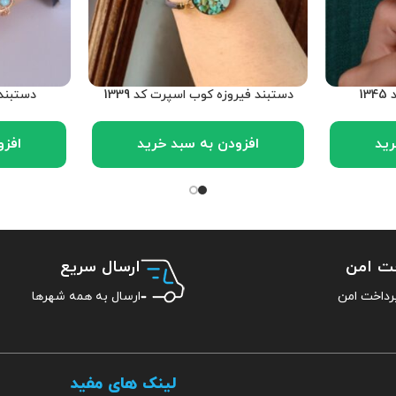
1
دستبند فیروزه کوب اسپرت کد 1339
دستبند ف
رید
افزودن به سبد خرید
افزو
خت امن
ارسال سریع
ارسال به همه شهرها
لینک های مفید