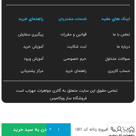
لینک های مفید
راهنمای خرید
خدمات مشتریان
قوانین و مقررات
تماس با ما
پیگیری سفارش
ثبت شکایت
آموزش خرید
درباره ما
حرم خصوصی
آموزش ورود
سوالات متداول
راهنمای خرید
مرکز پشتیبانی
حساب کاربری
تمامی حقوق این سایت متعلق به گالری جواهرات مهراب است
فروشگاه ساز
ووکامرس
0
افزودن به سبد خرید
ست فیروزه زنانه کد ۱۵۱۱
خانه
سبد خرید
تماس
حساب کاربری من