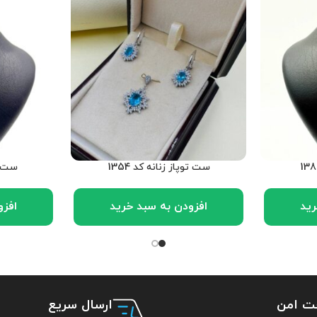
ست توپاز زنانه کد 1354
ست نق
رید
افزودن به سبد خرید
افزو
خت امن
ارسال سریع