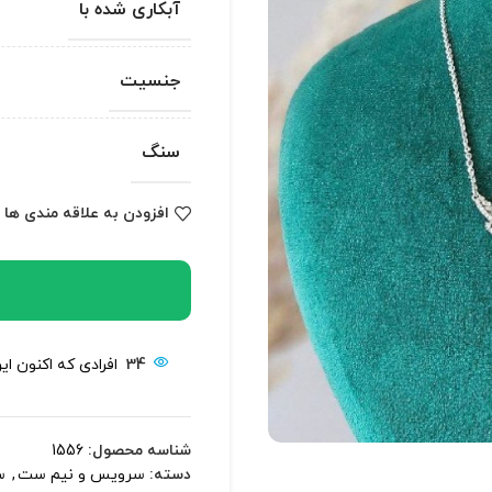
آبکاری شده با
جنسیت
سنگ
افزودن به علاقه مندی ها
34
افرادی که اکنون ا
شناسه محصول:
1556
دسته:
سرویس و نیم ست
,
س