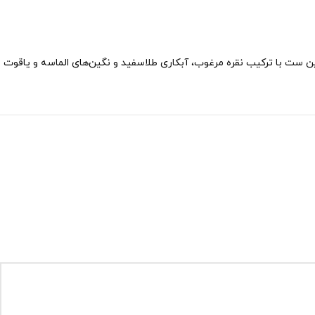
د، ست یاقوت کبود زنانه کد ۱۵۵۶ یکی از بهترین انتخاب‌ها برای شماست. این ست با ترکیب نقره مرغوب، آبکاری طلاسفید و نگین‌های الماسه و یاقوت