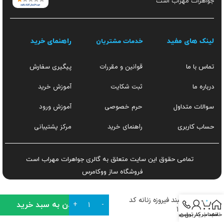
جواهرات مهراب است
لینک های مفید
راهنمای خرید
خدمات مشتریان
قوانین و مقررات
تماس با ما
پیگیری سفارش
ثبت شکایت
آموزش خرید
درباره ما
حرم خصوصی
آموزش ورود
سوالات متداول
راهنمای خرید
مرکز پشتیبانی
حساب کاربری
تمامی حقوق این سایت متعلق به گالری جواهرات مهراب است
فروشگاه ساز
ووکامرس
گردنبند فیروزه زنانه کد
0
افزودن به سبد خرید
۱۳۹۳
خانه
سبد خرید
تماس
حساب کاربری من