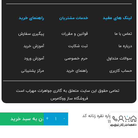
لینک های مفید
راهنمای خرید
خدمات مشتریان
قوانین و مقررات
تماس با ما
پیگیری سفارش
ثبت شکایت
آموزش خرید
درباره ما
حرم خصوصی
آموزش ورود
سوالات متداول
راهنمای خرید
مرکز پشتیبانی
حساب کاربری
تمامی حقوق این سایت متعلق به گالری جواهرات مهراب است
فروشگاه ساز
ووکامرس
گوشواره نقره زنانه کد
0
افزودن به سبد خرید
1375
خانه
سبد خرید
تماس
حساب کاربری من