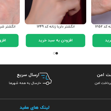
 1252
انگشتر دلربا زنانه کد 1249
انگشتر شرف 
رید
افزودن به سبد خرید
افزو
خت امن
ارسال سریع
ارسال به همه شهرها
لینک های مفید