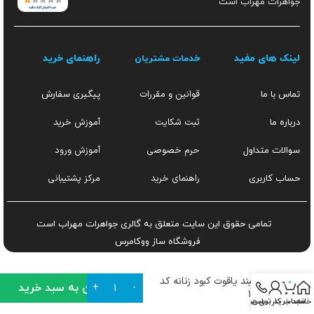
جواهرات مهراب است
لینک های مفید
راهنمای خرید
خدمات مشتریان
قوانین و مقررات
تماس با ما
پیگیری سفارش
ثبت شکایت
آموزش خرید
درباره ما
حرم خصوصی
آموزش ورود
سوالات متداول
راهنمای خرید
مرکز پشتیبانی
حساب کاربری
تمامی حقوق این سایت متعلق به گالری جواهرات مهراب است
فروشگاه ساز
ووکامرس
دستبند یاقوت کبود زنانه کد
0
افزودن به سبد خرید
۱۴۵۲
خانه
سبد خرید
تماس
حساب کاربری من