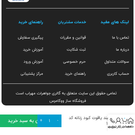
لینک های مفید
راهنمای خرید
خدمات مشتریان
قوانین و مقررات
تماس با ما
پیگیری سفارش
ثبت شکایت
آموزش خرید
درباره ما
حرم خصوصی
آموزش ورود
سوالات متداول
راهنمای خرید
مرکز پشتیبانی
حساب کاربری
تمامی حقوق این سایت متعلق به گالری جواهرات مهراب است
فروشگاه ساز
ووکامرس
دستبند یاقوت کبود زنانه کد
0
افزودن به سبد خرید
۱۴۸۹
خانه
سبد خرید
تماس
حساب کاربری من