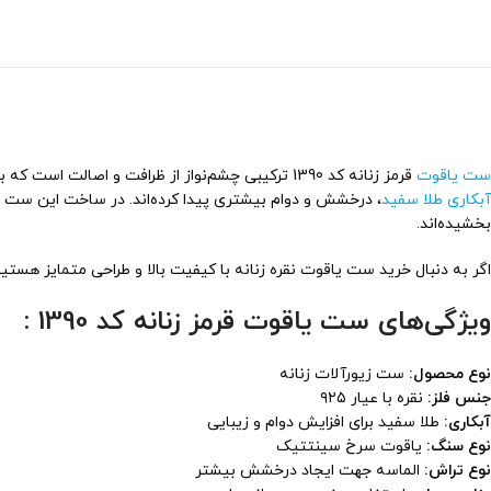
ست یاقوت
قرمز زنانه کد 1390 ترکیبی چشم‌نواز از ظرافت و اصالت است که با طراحی بی‌نظیر و استفاده از متریال باکیفیت، جلوه‌ای خاص به استایل شما می‌بخشد. این ست زیبا، شامل قطعاتی با پایه
آبکاری طلا سفید
، درخشش و دوام بیشتری پیدا کرده‌اند. در ساخت این ست ا
بخشیده‌اند.
اگر به دنبال خرید ست یاقوت نقره زنانه با کیفیت بالا و طراحی متمایز هستید،
ویژگی‌های ست یاقوت قرمز زنانه کد 1390 :
نوع محصول:
ست زیورآلات زنانه
جنس فلز:
نقره با عیار ۹۲۵
آبکاری:
طلا سفید برای افزایش دوام و زیبایی
نوع سنگ:
یاقوت سرخ سینتتیک
نوع تراش:
الماسه جهت ایجاد درخشش بیشتر