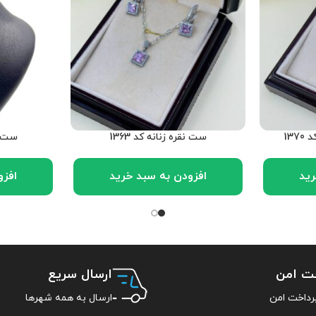
13
ست نقره زنانه کد 1363
ست نق
رید
افزودن به سبد خرید
افزو
خت امن
ارسال سریع
ارسال به همه شهرها