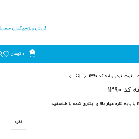
فروش ویژه
پیگیری سفار
0
0
تومان
اقوت قرمز زنانه کد 1390
د 1390
نقره