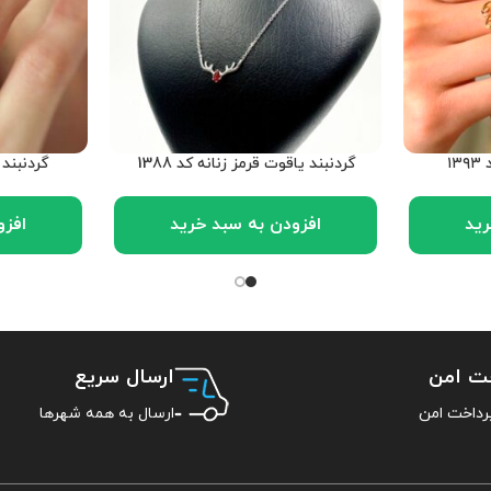
۱
گردنبند یاقوت قرمز زنانه کد 1388
گردنبند م
رید
افزودن به سبد خرید
افزو
خت امن
ارسال سریع
ارسال به همه شهرها