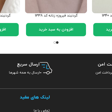
13
گردنبند فیروزه زنانه کد 1338
گردنبند م
رید
افزودن به سبد خرید
افزو
خت امن
ارسال سریع
ارسال به همه شهرها
لینک های مفید
تماس با ما