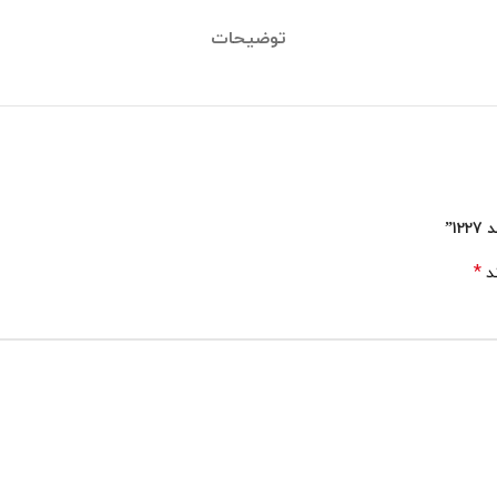
توضیحات
1”
*
ند