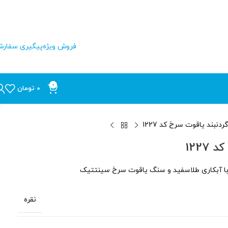
فروش ویژه
پیگیری سفار
0
0
تومان
ردنبند یاقوت سرخ کد 1227
1227
نقره