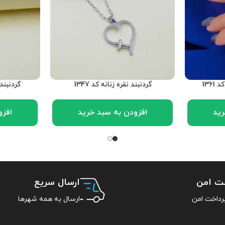
136
گردنبند نقره زنانه کد 1347
گردنبند ز
رید
افزودن به سبد خرید
افزو
خت امن
ارسال سریع
ارسال به همه شهرها