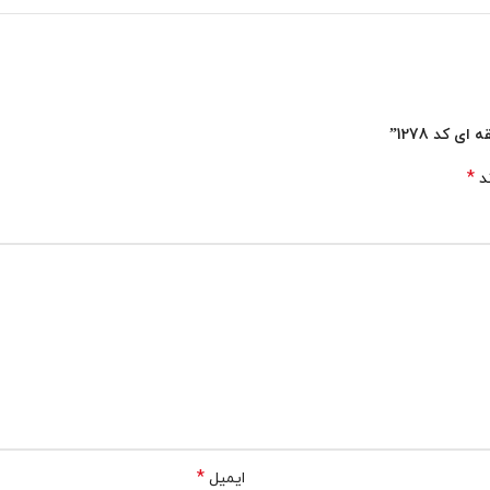
 کد 1278”
*
ند
*
ایمیل