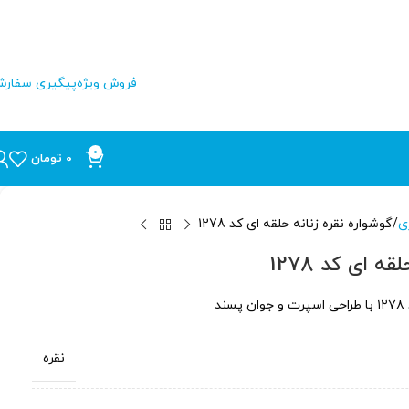
فروش ویژه
پیگیری سفار
0
0
تومان
ی
گوشواره نقره زنانه حلقه ای کد 1278
ه ای کد 1278
د
نقره