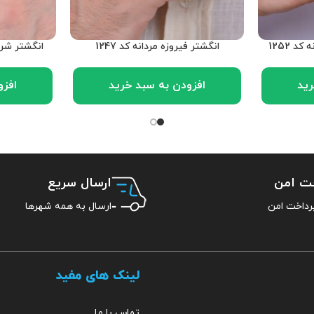
 1252
انگشتر فیروزه مردانه کد 1247
انگشتر شرف 
رید
افزودن به سبد خرید
افزو
خت امن
ارسال سریع
ارسال به همه شهرها
لینک های مفید
تماس با ما