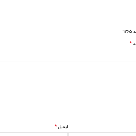
1”
*
ند
*
ایمیل