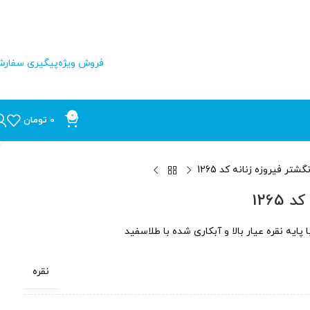
فروش ویژه
پیگیری سفار
0
0
تومان
نگشتر فیروزه زنانه کد 1265
1265
نقره