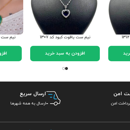
نیم ست یاقوت کبود کد 1307
نیم ست عقی
رید
افزودن به سبد خرید
افزو
خت امن
ارسال سریع
ارسال به همه شهرها